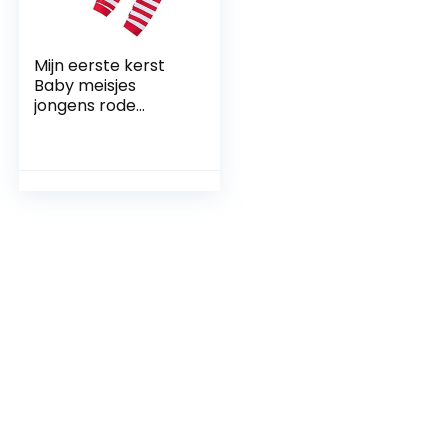
Mijn eerste kerst
Baby meisjes
jongens rode
rompertje met
gestreepte broek
en hoed 3-delige
pasgeboren outfit