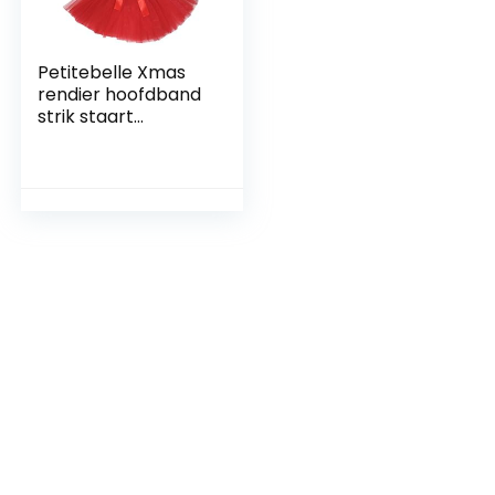
Petitebelle Xmas
rendier hoofdband
strik staart
handschoenen tutu
volwassen 5st
kostuum (één
maat, rood
rendier)