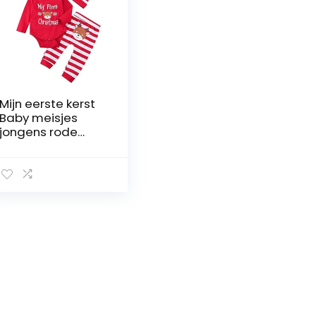
Mijn eerste kerst
Baby meisjes
jongens rode
rompertje met
gestreepte broek
en hoed 3-delige
pasgeboren
outfit