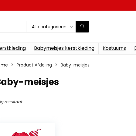
Alle categorieën
erstkleding
Babymeisjes kerstkleding
Kostuums
ome
Product Afdeling
‎Baby-meisjes
‎Baby-meisjes
ig resultaat