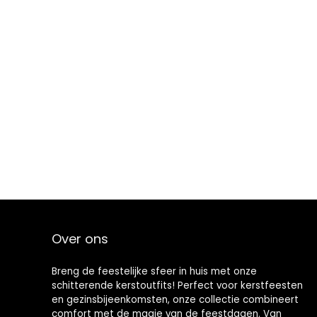
Over ons
Breng de feestelijke sfeer in huis met onze
schitterende kerstoutfits! Perfect voor kerstfeesten
en gezinsbijeenkomsten, onze collectie combineert
comfort met de magie van de feestdagen. Van