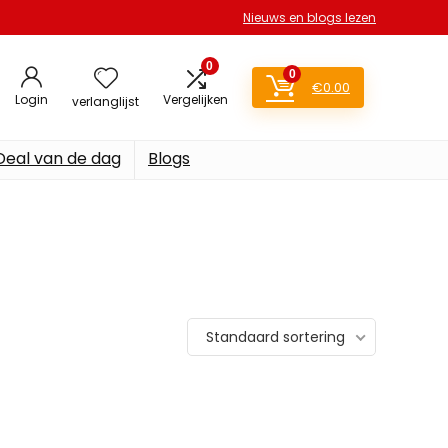
Nieuws en blogs lezen
0
0
€
0.00
Login
Vergelijken
verlanglijst
Deal van de dag
Blogs
Standaard sortering