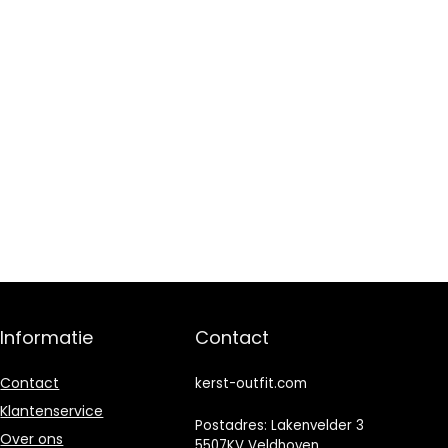
Informatie
Contact
Contact
kerst-outfit.com
Klantenservice
Postadres: Lakenvelder 3
Over ons
5507KV Veldhoven