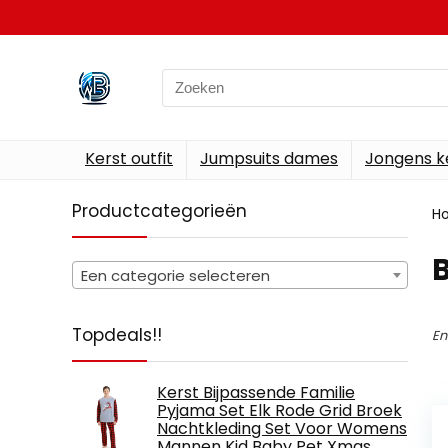
Search
for:
Kerst outfit
Jumpsuits dames
Jongens k
Productcategorieën
H
Een categorie selecteren
Topdeals!!
En
Kerst Bijpassende Familie
Pyjama Set Elk Rode Grid Broek
Nachtkleding Set Voor Womens
Mannen Kid Baby Pet Xmas