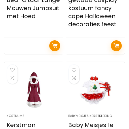
Bear Gitaar Lange
gewaad cosplay
Mouwen Jumpsuit
kostuum fancy
met Hoed
cape Halloween
decoraties feest
KOSTUUMS
BABYMEISJES KERSTKLEDING
Kerstman
Baby Meisjes 1e