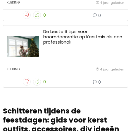
KLEDING
4 jaar geleden
0
0
De beste 6 tips voor
boomdecoratie op Kerstmis als een
professional!
KLEDING
4 jaar geleden
0
0
Schitteren tijdens de
feestdagen: gids voor kerst
outfits, accessoires, diy ideeën